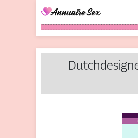
Dutchde­sig­n