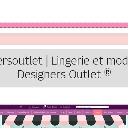
ersout­let | Lingerie et m
Designers Outlet ®